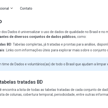
ucional
Contato
o
 dos Dados é universalizar o uso de dados de qualidade no Brasil e no
antes de diversos conjuntos de dados públicos
, como:
adas BD
: Tabelas completas, já tratadas e prontas para análise, dispon
ais
: Links com informações úteis para explorar mais sobre o conjunto d
time de Dados e voluntários(as) de todo o Brasil que ajudam a limpar 
abelas tratadas BD
cê encontra a lista de todas as tabelas tratadas de cada conjunto de
ista de colunas, cobertura temporal, periodicidade, entre outras inform