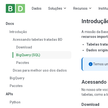
Dados
Soluções
Recursos
Instit
Introduçã
Docs
Introdução
A missão da Base
recursos import
Acessando tabelas tratadas BD
Tabelas trat
Download
Dados origin
BigQuery (SQL)
Pacotes
Temos um 
Dicas para melhor uso dos dados
BigQuery
Acessando t
Pacotes
No nosso site vo
APIs
tabelas, como a l
Python
Download