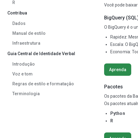
R
Você pode baixar 
Contribua
BigQuery (SQL
Dados
O BigQuery é o u
Manual de estilo
Rapidez: Mes
Infraestrutura
Escala: O Big
Economia: To
Guia Central de Identidade Verbal
Introdução
Aprenda
Voz e tom
Regras de estilo e formatação
Pacotes
Terminologia
Os pacotes da B
Os pacotes atual
Python
R