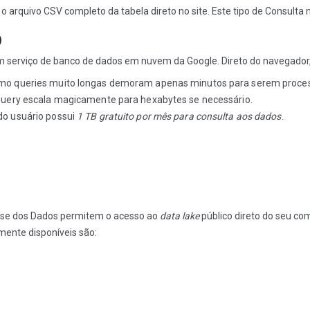
o arquivo CSV completo da tabela direto no site. Este tipo de Consulta 
)
m serviço de banco de dados em nuvem da Google. Direto do navegador,
mo queries muito longas demoram apenas minutos para serem proce
Query escala magicamente para hexabytes se necessário.
do usuário possui
1 TB gratuito por mês para consulta aos dados
.
ase dos Dados permitem o acesso ao
data lake
público direto do seu c
mente disponíveis são: